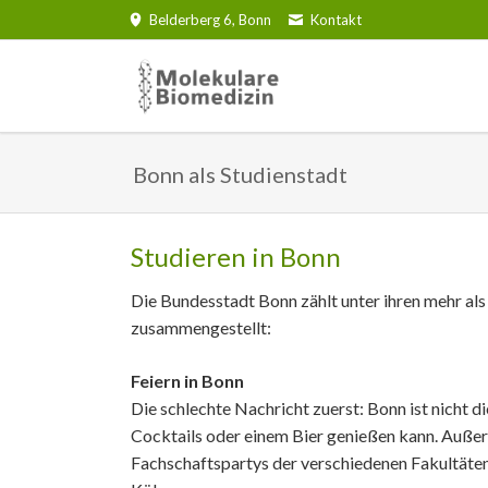
Belderberg 6, Bonn
Kontakt
Organisation
Bachelor Molekulare Biomedizin
Studentische Gruppen
Angeb
Immunb
Bonn als Studienstadt
Sitzungseinladungen
1. Semester
Studentische Gruppen (Uni)
Merch
1. Sem
2. Semester
Mitglieder
Studentische Gruppen (AStA)
2. Sem
Büc
3. Semester
Organe
Bonn als Studienstadt
3. Sem
Qua
Studieren in Bonn
4. Semester
Gremien
Lab ro
Fac
Die Bundesstadt Bonn zählt unter ihren mehr als
Wahlpflichtmodule (5. Semester)
Biomed
zusammengestellt:
Freier Wahlbereich
Poppel
Feiern in Bonn
Die schlechte Nachricht zuerst: Bonn ist nicht 
Cocktails oder einem Bier genießen kann. Auße
Fachschaftspartys der verschiedenen Fakultäten