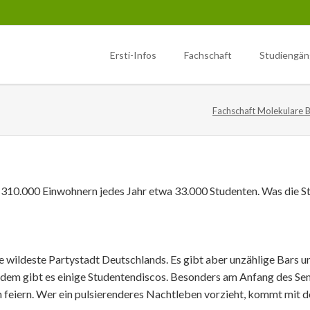
Ersti-Infos
Fachschaft
Studiengä
ote
iologie (M.Sc.)
Sonstiges
Biochemie (M.Sc.)
Ersti-Infos
Fachschaft Molekulare 
ester
1. Semester
Wahlen
Semestereröffnung
ester
herverleih
2. Semester
Newsletter
Erstifahrt
ester
litätsverbesserungsmittel
3. Semester
Dokumente
Tipps
tations
hschaftsfahrten
Lab rotations
 310.000 Einwohnern jedes Jahr etwa 33.000 Studenten. Was die Sta
Studentisches Festival am Cam
izinische Vortragsreihe im
Poppelsdorf
sdorfer Schloss
die wildeste Partystadt Deutschlands. Es gibt aber unzählige Bars
rdem gibt es einige Studentendiscos. Besonders am Anfang des Se
 feiern. Wer ein pulsierenderes Nachtleben vorzieht, kommt mit d