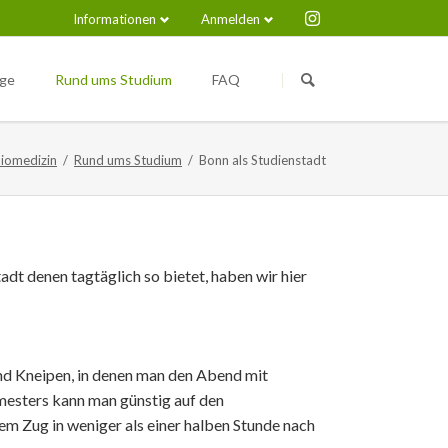
Informationen
Anmelden
Navigation
Navigation
überspringen
überspringen
nge
Rund ums Studium
FAQ
Medical Immunosciences and
Nützliche Links
Infection (M.Sc.)
Biomedizin
Rund ums Studium
Bonn als Studienstadt
dt denen tagtäglich so bietet, haben wir hier
pus
 und Kneipen, in denen man den Abend mit
mesters kann man günstig auf den
em Zug in weniger als einer halben Stunde nach