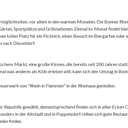
itmöglichkeiten, vor allem in den warmen Monaten. Die Bonner Rhe
rten, Sportplätze und Grillstationen. Einmal im Monat findet hier
nen tollen Platz für ein Picknick, einen Besuch im Biergarten oder
is nach Düsseldorf.
hens Markt, eine große Kirmes, die bereits seit 200 Jahren stattf
mal was anderes als Köln erleben will, kann sich den Umzug in Bonn
feuerwerk von "Rhein in Flammen" in der Rheinaue genießen.
 Republik gewählt, dementsprechend finden sich in allen Ecken Ca
onders in der Altstadt und in Poppelsdorf reihen sich gute Restau
len finden.