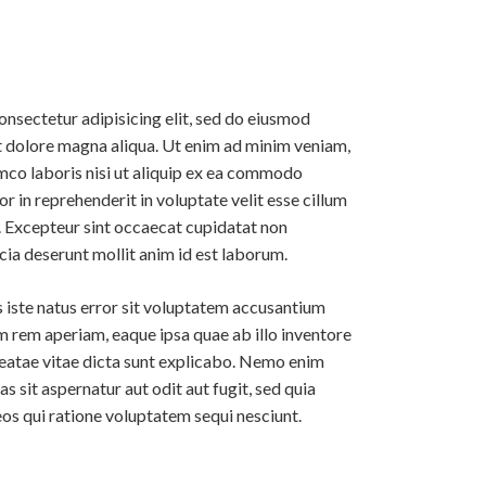
onsectetur adipisicing elit, sed do eiusmod
t dolore magna aliqua. Ut enim ad minim veniam,
amco laboris nisi ut aliquip ex ea commodo
or in reprehenderit in voluptate velit esse cillum
r. Excepteur sint occaecat cupidatat non
icia deserunt mollit anim id est laborum.
s iste natus error sit voluptatem accusantium
 rem aperiam, eaque ipsa quae ab illo inventore
 beatae vitae dicta sunt explicabo. Nemo enim
 sit aspernatur aut odit aut fugit, sed quia
s qui ratione voluptatem sequi nesciunt.