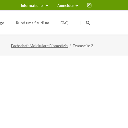
Informationen
Anmelden
Navigation
Navigation
überspringen
überspringen
nge
Rund ums Studium
FAQ
Medical Immunosciences and
Nützliche Links
Infection (M.Sc.)
Fachschaft Molekulare Biomedizin
Teamseite 2
pus