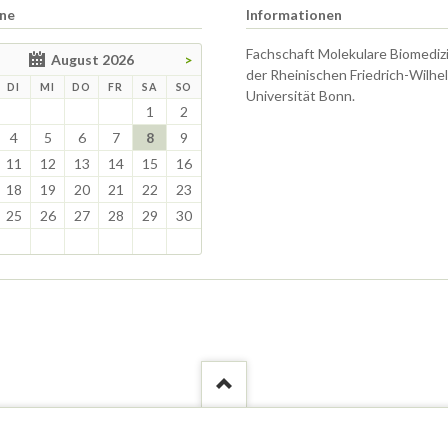
ne
Informationen
Fachschaft Molekulare Biomediz
August 2026
>
der Rheinischen Friedrich-Wilhe
TAG
ENSTAG
TTWOCH
NNERSTAG
EITAG
MSTAG
NNTAG
DI
MI
DO
FR
SA
SO
Universität Bonn.
1
2
4
5
6
7
8
9
11
12
13
14
15
16
18
19
20
21
22
23
25
26
27
28
29
30