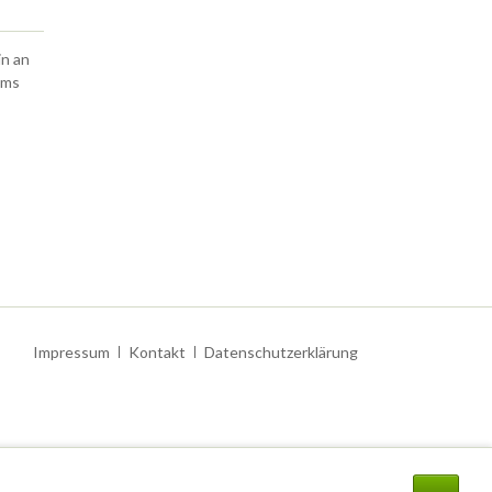
in an
lms
Navigation
Impressum
Kontakt
Datenschutzerklärung
überspringen