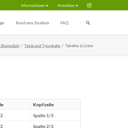
Informationen
Anmelden
Navigation
Navigation
überspringen
überspringen
nge
Rund ums Studium
FAQ
Medical Immunosciences and
Nützliche Links
Infection (M.Sc.)
 Biomedizin
Texte und Typografie
Tabellen & Listen
pus
le
Kopfzeile
/2
Spalte 1/3
/2
Spalte 2/3