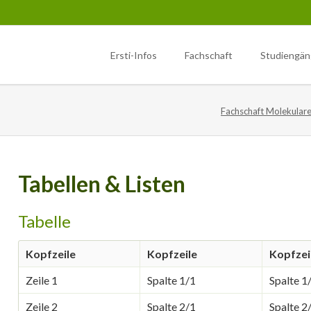
Ersti-Infos
Fachschaft
Studiengä
ote
iologie (M.Sc.)
Sonstiges
Biochemie (M.Sc.)
Ersti-Infos
Fachschaft Molekulare
ester
1. Semester
Wahlen
Semestereröffnung
ester
herverleih
2. Semester
Newsletter
Erstifahrt
ester
litätsverbesserungsmittel
3. Semester
Dokumente
Tipps
tations
hschaftsfahrten
Lab rotations
Tabellen & Listen
Studentisches Festival am Cam
izinische Vortragsreihe im
Poppelsdorf
Tabelle
sdorfer Schloss
Kopfzeile
Kopfzeile
Kopfzei
Zeile 1
Spalte 1/1
Spalte 1
Zeile 2
Spalte 2/1
Spalte 2