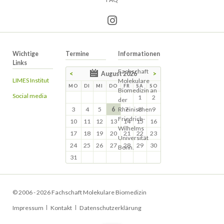
Wichtige
Termine
Informationen
Links
Fachschaft
<
August 2026
>
LIMES Institut
Molekulare
MO
DI
MI
DO
FR
SA
SO
Biomedizin an
Social media
1
2
der
3
4
5
6
Rheinischen
7
8
9
Friedrich-
10
11
12
13
14
15
16
Wilhelms
17
18
19
20
21
22
23
Universität
24
25
26
27
28
29
30
Bonn.
31
© 2006 - 2026 Fachschaft Molekulare Biomedizin
Navigation
Impressum
Kontakt
Datenschutzerklärung
überspringen