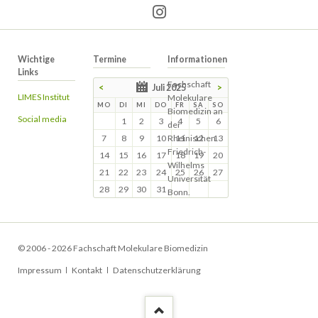
Wichtige
Termine
Informationen
Links
Fachschaft
<
Juli 2025
>
LIMES Institut
Molekulare
MO
DI
MI
DO
FR
SA
SO
Biomedizin an
Social media
1
2
3
4
5
6
der
7
8
9
10
Rheinischen
11
12
13
Friedrich-
14
15
16
17
18
19
20
Wilhelms
21
22
23
24
25
26
27
Universität
28
29
30
31
Bonn.
© 2006 - 2026 Fachschaft Molekulare Biomedizin
Navigation
Impressum
Kontakt
Datenschutzerklärung
überspringen