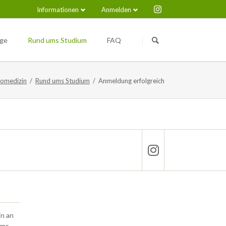
Informationen
Anmelden
Navigation
Navigation
überspringen
überspringen
nge
Rund ums Studium
FAQ
Medical Immunosciences and
Nützliche Links
Infection (M.Sc.)
iomedizin
Rund ums Studium
Anmeldung erfolgreich
pus
in an
lms