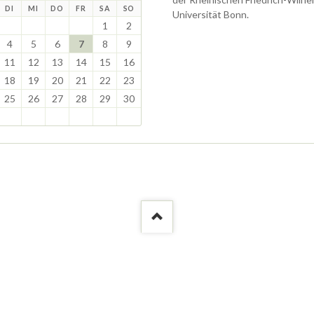
TAG
ENSTAG
TTWOCH
NNERSTAG
EITAG
MSTAG
NNTAG
DI
MI
DO
FR
SA
SO
Universität Bonn.
1
2
4
5
6
7
8
9
11
12
13
14
15
16
18
19
20
21
22
23
25
26
27
28
29
30