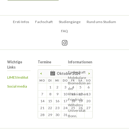
Navigation
Ersti-Infos
Fachschaft
Studiengänge
Rund ums Studium
überspringen
FAQ
Wichtige
Termine
Informationen
Links
Fachschaft
<
Oktober 2024
>
LIMES Institut
Molekulare
MO
DI
MI
DO
FR
SA
SO
Biomedizin an
Social media
1
2
3
4
5
6
der
7
8
9
10
Rheinischen
11
12
13
Friedrich-
14
15
16
17
18
19
20
Wilhelms
21
22
23
24
25
26
27
Universität
28
29
30
31
Bonn.