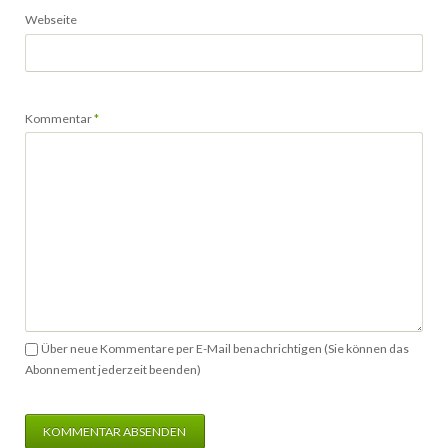
Webseite
Pflichtfeld
Kommentar
*
Über neue Kommentare per E-Mail benachrichtigen (Sie können das
Abonnement jederzeit beenden)
KOMMENTAR ABSENDEN