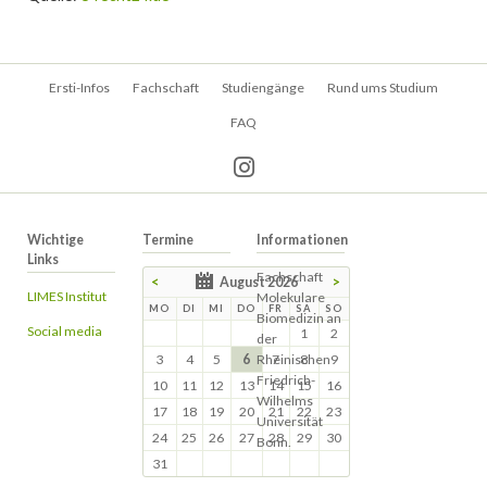
Navigation
Ersti-Infos
Fachschaft
Studiengänge
Rund ums Studium
überspringen
FAQ
Wichtige
Termine
Informationen
Links
Fachschaft
<
August 2026
>
LIMES Institut
Molekulare
MO
DI
MI
DO
FR
SA
SO
Biomedizin an
Social media
1
2
der
3
4
5
6
Rheinischen
7
8
9
Friedrich-
10
11
12
13
14
15
16
Wilhelms
17
18
19
20
21
22
23
Universität
24
25
26
27
28
29
30
Bonn.
31