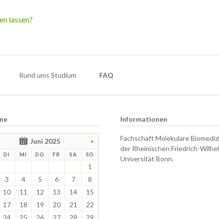
en lassen?
Rund ums Studium
FAQ
ne
Informationen
Fachschaft Molekulare Biomediz
Juni 2025
>
der Rheinischen Friedrich-Wilhe
TAG
ENSTAG
TTWOCH
NNERSTAG
EITAG
MSTAG
NNTAG
DI
MI
DO
FR
SA
SO
Universität Bonn.
1
3
4
5
6
7
8
10
11
12
13
14
15
17
18
19
20
21
22
24
25
26
27
28
29