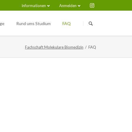
Informationen
Anmelden
Navigation
Navigation
überspringen
überspringen
nge
Rund ums Studium
FAQ
Medical Immunosciences and
Nützliche Links
Infection (M.Sc.)
Fachschaft Molekulare Biomedizin
FAQ
pus