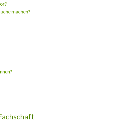
bor?
rsuche machen?
önnen?
Fachschaft