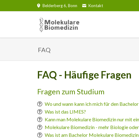
Belderberg 6, Bonn
Kontakt
Organisation
Bachelor Molekulare Biomedizin
Studentische Gruppen
Angeb
Immunb
FAQ
Sitzungseinladungen
1. Semester
Studentische Gruppen (Uni)
Merch
1. Sem
2. Semester
Mitglieder
Studentische Gruppen (AStA)
2. Sem
Büc
3. Semester
Organe
Bonn als Studienstadt
3. Sem
Qua
FAQ - Häufige Fragen
4. Semester
Gremien
Lab ro
Fac
Wahlpflichtmodule (5. Semester)
Fragen zum Studium
Biomed
Freier Wahlbereich
Poppel
Wo und wann kann ich mich für den Bachelo
Was ist das LIMES?
Kann man Molekulare Biomedizin nur mit ein
Molekulare Biomedizin - mehr Biologie ode
Was ist am Bachelor Molekulare Biomedizin