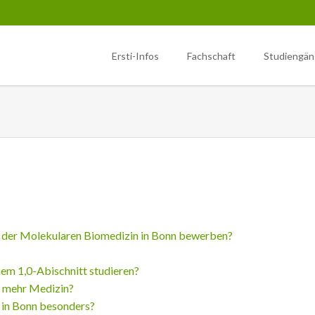
Ersti-Infos
Fachschaft
Studiengä
ote
iologie (M.Sc.)
Sonstiges
Biochemie (M.Sc.)
Ersti-Infos
ester
1. Semester
Wahlen
Semestereröffnung
ester
herverleih
2. Semester
Newsletter
Erstifahrt
ester
litätsverbesserungsmittel
3. Semester
Dokumente
Tipps
tations
hschaftsfahrten
Lab rotations
Studentisches Festival am Cam
izinische Vortragsreihe im
Poppelsdorf
sdorfer Schloss
r der Molekularen Biomedizin in Bonn bewerben?
em 1,0-Abischnitt studieren?
r mehr Medizin?
 in Bonn besonders?