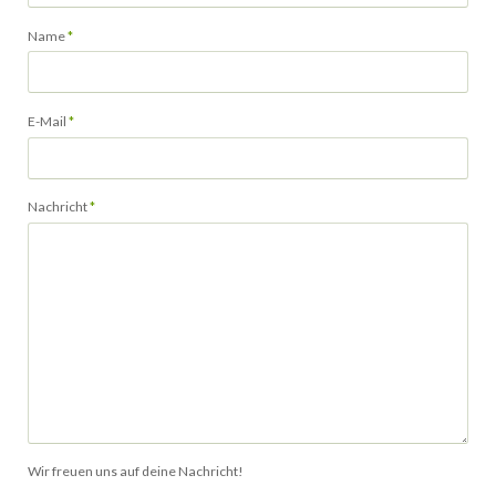
Pflichtfeld
Name
*
Pflichtfeld
E-Mail
*
Pflichtfeld
Nachricht
*
Wir freuen uns auf deine Nachricht!