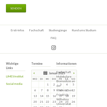
SENDEN
Navigation
Ersti-Infos
Fachschaft
Studiengänge
Rund ums Studium
überspringen
FAQ
Wichtige
Termine
Informationen
Links
Fachschaft
<
Januar 2025
>
LIMES Institut
Molekulare
MO
DI
MI
DO
FR
SA
SO
Biomedizin an
Social media
1
2
3
4
5
der
6
7
8
9
Rheinischen
10
11
12
Friedrich-
13
14
15
16
17
18
19
Wilhelms
20
21
22
23
24
25
26
Universität