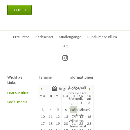
SENDEN
Navigation
Ersti-Infos
Fachschaft
Studiengänge
Rund ums Studium
überspringen
FAQ
Wichtige
Termine
Informationen
Links
Fachschaft
<
August 2026
>
LIMES Institut
Molekulare
MO
DI
MI
DO
FR
SA
SO
Biomedizin an
Social media
1
2
der
3
4
5
6
Rheinischen
7
8
9
Friedrich-
10
11
12
13
14
15
16
Wilhelms
17
18
19
20
21
22
23
Universität