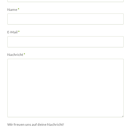
Pflichtfeld
Name
*
Pflichtfeld
E-Mail
*
Pflichtfeld
Nachricht
*
Wir freuen uns auf deine Nachricht!