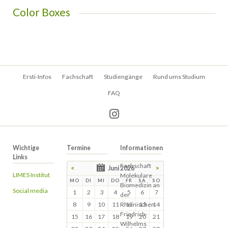
Color Boxes
Navigation
Ersti-Infos
Fachschaft
Studiengänge
Rund ums Studium
überspringen
FAQ
Wichtige
Termine
Informationen
Links
Fachschaft
<
Juni 2026
>
LIMES Institut
Molekulare
MO
DI
MI
DO
FR
SA
SO
Biomedizin an
Social media
1
2
3
4
5
6
7
der
8
9
10
11
Rheinischen
12
13
14
Friedrich-
15
16
17
18
19
20
21
Wilhelms