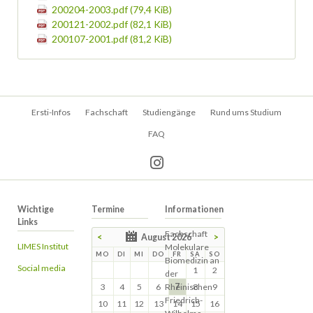
200204-2003.pdf
(79,4 KiB)
200121-2002.pdf
(82,1 KiB)
200107-2001.pdf
(81,2 KiB)
Navigation
Ersti-Infos
Fachschaft
Studiengänge
Rund ums Studium
überspringen
FAQ
Wichtige
Termine
Informationen
Links
Fachschaft
<
August 2026
>
LIMES Institut
Molekulare
MO
DI
MI
DO
FR
SA
SO
Biomedizin an
Social media
1
2
der
3
4
5
6
Rheinischen
7
8
9
Friedrich-
10
11
12
13
14
15
16