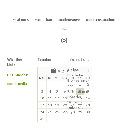
Navigation
Ersti-Infos
Fachschaft
Studiengänge
Rund ums Studium
überspringen
FAQ
Wichtige
Termine
Informationen
Links
Fachschaft
<
August 2026
>
LIMES Institut
Molekulare
MO
DI
MI
DO
FR
SA
SO
Biomedizin an
Social media
1
2
der
3
4
5
6
Rheinischen
7
8
9
Friedrich-
10
11
12
13
14
15
16
Wilhelms
17
18
19
20
21
22
23
Universität
24
25
26
27
28
29
30
Bonn.
31