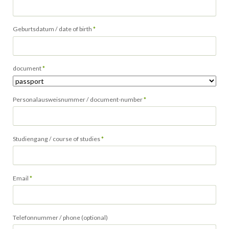
Pflichtfeld
Geburtsdatum / date of birth
*
Pflichtfeld
document
*
Pflichtfeld
Personalausweisnummer / document-number
*
Pflichtfeld
Studiengang / course of studies
*
Pflichtfeld
Email
*
Telefonnummer / phone (optional)