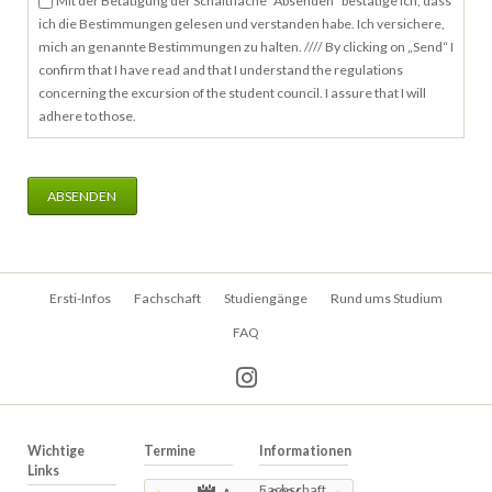
Mit der Betätigung der Schaltfläche "Absenden" bestätige ich, dass
ich die Bestimmungen gelesen und verstanden habe. Ich versichere,
mich an genannte Bestimmungen zu halten. //// By clicking on „Send“ I
confirm that I have read and that I understand the regulations
concerning the excursion of the student council. I assure that I will
adhere to those.
ABSENDEN
Navigation
Ersti-Infos
Fachschaft
Studiengänge
Rund ums Studium
überspringen
FAQ
Wichtige
Termine
Informationen
Links
Fachschaft