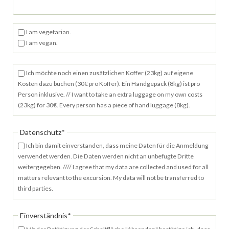
I am vegetarian.
I am vegan.
Ich möchte noch einen zusätzlichen Koffer (23kg) auf eigene
Kosten dazu buchen (30€ pro Koffer). Ein Handgepäck (8kg) ist pro
Person inklusive. // I want to take an extra luggage on my own costs
(23kg) for 30€. Every person has a piece of hand luggage (8kg).
Pflichtfeld
Datenschutz
*
Ich bin damit einverstanden, dass meine Daten für die Anmeldung
verwendet werden. Die Daten werden nicht an unbefugte Dritte
weitergegeben. //// I agree that my data are collected and used for all
matters relevant to the excursion. My data will not be transferred to
third parties.
Pflichtfeld
Einverständnis
*