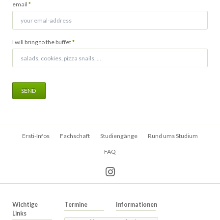
Pflichtfeld
email
*
Pflichtfeld
I will bring to the buffet
*
SEND
Navigation
Ersti-Infos
Fachschaft
Studiengänge
Rund ums Studium
überspringen
FAQ
Wichtige
Termine
Informationen
Links