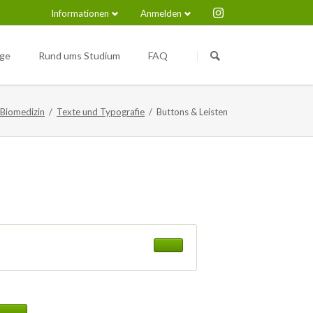
Informationen
Anmelden
Navigation
Navigation
überspringen
überspringen
nge
Rund ums Studium
FAQ
Medical Immunosciences and
Nützliche Links
Infection (M.Sc.)
 Biomedizin
Texte und Typografie
Buttons & Leisten
pus