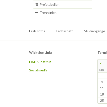
Preistabellen
Trennlinien
Navigation
überspringen
Ersti-Infos
Fachschaft
Studiengänge
Wichtige Links
Termi
LIMES Institut
<
Social media
N
MO
4
11
18
25