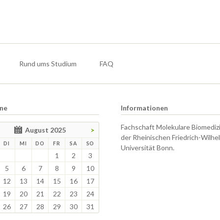
Rund ums Studium
FAQ
ne
Informationen
Fachschaft Molekulare Biomediz
August 2025
>
der Rheinischen Friedrich-Wilhe
TAG
ENSTAG
TTWOCH
NNERSTAG
EITAG
MSTAG
NNTAG
DI
MI
DO
FR
SA
SO
Universität Bonn.
1
2
3
5
6
7
8
9
10
12
13
14
15
16
17
19
20
21
22
23
24
26
27
28
29
30
31