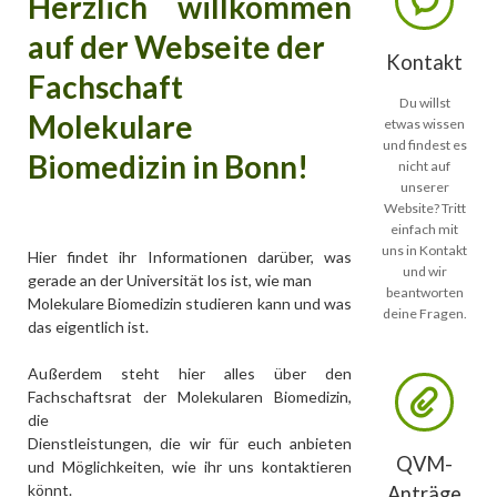
Herzlich willkommen
auf der Webseite der
Kontakt
Fachschaft
Du willst
Molekulare
etwas wissen
und findest es
Biomedizin in Bonn!
nicht auf
unserer
Website? Tritt
einfach mit
uns in Kontakt
Hier findet ihr Informationen darüber, was
und wir
gerade an der Universität los ist, wie man
beantworten
Molekulare Biomedizin studieren kann und was
deine Fragen.
das eigentlich ist.
Außerdem steht hier alles über den
Fachschaftsrat der Molekularen Biomedizin,
die
Dienstleistungen, die wir für euch anbieten
QVM-
und Möglichkeiten, wie ihr uns kontaktieren
könnt.
Anträge