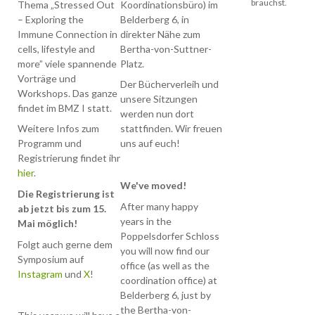
brauchst.
Thema „Stressed Out
Koordinationsbüro) im
wir freuen uns euch
– Exploring the
Belderberg 6, in
ankündigen zu dürfe
Immune Connection in
direkter Nähe zum
dass einige
cells, lifestyle and
Bertha-von-Suttner-
Studierende aus den
more” viele spannende
Platz.
Master-/Bachelor-
Vorträge und
Studiengängen der
Der Bücherverleih und
Workshops. Das ganze
Molekularen
unsere Sitzungen
findet im BMZ I statt.
Biomedizin dieses Ja
werden nun dort
ein Symposium in Bo
Weitere Infos zum
stattfinden. Wir freuen
veranstalten werden
Programm und
uns auf euch!
Registrierung findet ihr
Umfasst wird das
hier
.
Themengebiet
We've moved!
"interdiziplinäre
Die Registrierung ist
Immunologie" mit
After many happy
ab jetzt bis zum 15.
vielen interessanten
years in the
Mai möglich!
Vortragenden aus
Poppelsdorfer Schloss
Folgt auch gerne dem
verschiedenen
you will now find our
Symposium auf
Universitäten und
office (as well as the
Instagram
und
X
!
Fachbereichen.
coordination office) at
Stattfinden wird das
Belderberg 6, just by
ganze vom 05.05 bis
the Bertha-von-