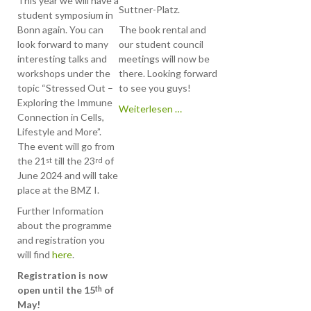
This year we will have a
zum 07.05. auf dem
Suttner-Platz.
student symposium in
Venusberg in den
Bonn again. You can
The book rental and
Räumlichkeiten des
look forward to many
our student council
BMZ I.
interesting talks and
meetings will now be
Weitere Infomation
workshops under the
there. Looking forward
werdet ihr sehr bald
topic “Stressed Out –
to see you guys!
hier finden.
Exploring the Immune
Wir
Weiterlesen …
Connection in Cells,
sind
Lifestyle and More”.
umgezogen!
The event will go from
the 21
till the 23
of
st
rd
Dear Students of th
June 2024 and will take
student council
place at the BMZ I.
Molecular Biomedici
and other interested
Further Information
people,
about the programme
and registration you
will find
here
.
we're happy to
Registration is now
announce, that som
open until the 15
of
th
students of our
May!
Masters- and bachel