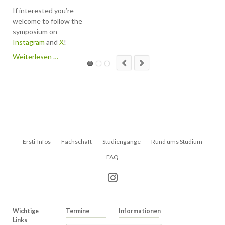
programm will host a
If interested you’re
symposium in Bonn!
welcome to follow the
symposium on
The topic is
Instagram
and
X
!
"interdisciplinary
immunology" with a l
Symposium
Weiterlesen …
of interesting speak
in
from different
Bonn!
universities and
subject areas.
The event will take
place at the BMZ I at
the Venusberg from
Navigation
5th to the 7th of
Ersti-Infos
Fachschaft
Studiengänge
Rund ums Studium
überspringen
March.
FAQ
You will get more
information here in a
short period of time.
Wichtige
Termine
Informationen
Links