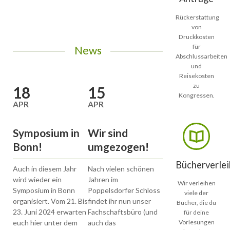
Rückerstattung
von
Druckkosten
für
News
Abschlussarbeiten
und
Reisekosten
zu
18
15
13
Kongressen.
APR
APR
JAN
Symposium in
Wir sind
Symposium in
Bonn!
umgezogen!
Bonn!
Bücherverlei
Auch in diesem Jahr
Nach vielen schönen
Liebe Studierende d
wird wieder ein
Jahren im
Fachschaft
Wir verleihen
Symposium in Bonn
Poppelsdorfer Schloss
Molekularen
viele der
organisiert. Vom 21. Bis
findet ihr nun unser
Biomedizin und auch
Bücher, die du
23. Juni 2024 erwarten
Fachschaftsbüro (und
andere Interessierte
für deine
euch hier unter dem
auch das
Vorlesungen